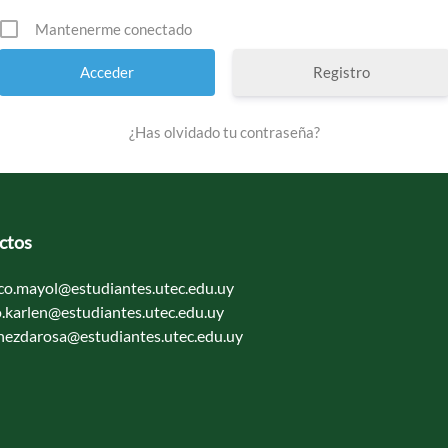
Mantenerme conectado
Registro
¿Has olvidado tu contraseña?
ctos
sco.mayol@estudiantes.utec.edu.uy
o.karlen@estudiantes.utec.edu.uy
unezdarosa@estudiantes.utec.edu.uy